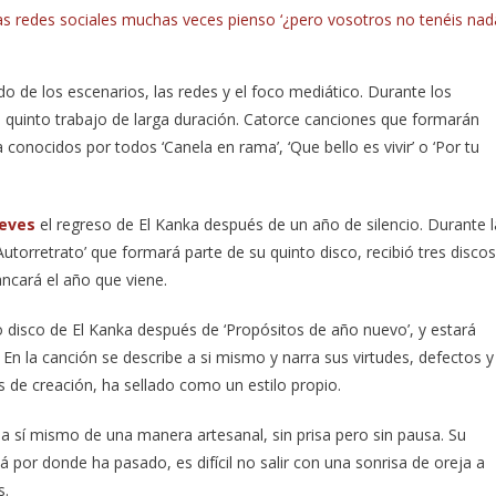
as redes sociales muchas veces pienso ‘¿pero vosotros no tenéis nad
o de los escenarios, las redes y el foco mediático. Durante los
 quinto trabajo de larga duración. Catorce canciones que formarán
 conocidos por todos ‘Canela en rama’, ‘Que bello es vivir’ o ‘Por tu
ueves
el regreso de El Kanka después de un año de silencio. Durante l
utorretrato’ que formará parte de su quinto disco, recibió tres discos
ancará el año que viene.
o disco de El Kanka después de ‘Propósitos de año nuevo’, y estará
 En la canción se describe a si mismo y narra sus virtudes, defectos y
s de creación, ha sellado como un estilo propio.
 a sí mismo de una manera artesanal, sin prisa pero sin pausa. Su
llá por donde ha pasado, es difícil no salir con una sonrisa de oreja a
s.