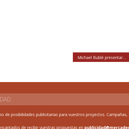
Michael Bublé presentará su ‘Higher Tour’ en España en 2023
IDAD
de posibilidades publicitarias para vuestros proyectos. Campañas, b
ncantados de recibir vuestras propuestas en
publicidad@mercade