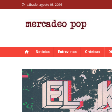
Skip
sábado, agosto 08, 2026
to
content
MERCADEO POP
Mercadeo Pop es todo información musical
Noticias
Entrevistas
Crónicas
D