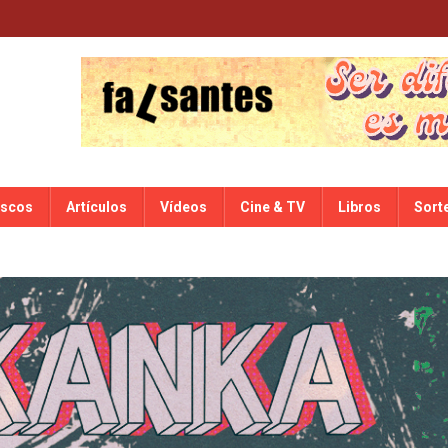
iscos
Artículos
Vídeos
Cine & TV
Libros
Sort