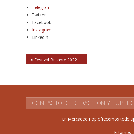
Telegram
Twitter
Facebook
Instagram
LinkedIn
Navegación
Festival Brillante 2022: información y horarios
de
entradas
CONTACTO DE REDACCIÓN Y PUBLIC
En Mercadeo Pop ofrecemos todo tipo 
Estamos e