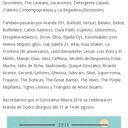
Girondines, The Levitans, Vacaciones, Detergente Líquido
(Talento Contempopranea) y La Regadera (Ebrovisión).
También pasarán por Aranda 091, Barbott, beGun, Belako, Belize,
Buffetlibre, Carlos Sadness, Clara Plath, Copiloto, Delorentos,
Disciplina Atlántico, Drow, Ellos, Elyella Dj’s, Exsonvaldes (con
Helena Miquel) Igloo, Izal, Julieta 21, Kitai, Kula Shaker, La
Frontera (30 aniversario), León Benavente, Lesuit, Luis Brea y El
Miedo, Mando Diao, Miss Caffeina, Modelo de Respuesta Polar,
Mucho, Niño de Elche, Nudozurdo, Quique González, Ricardo
Vicente, Second, Señores, Shinova, Sidecars, Siloé, Supercroma,
Trajano!, The Bohicas, The Great Barrier, The Hives, The Purple
Elephants, Tigres Leones y Triángulo de Amor Bizarro.
Recordamos que el Sonorama Ribera 2016 se celebrará en
Aranda de Duero (Burgos) del 11 al 14 de agosto.