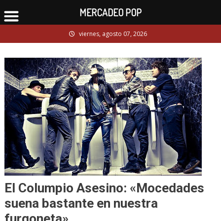
MERCADEO POP
Skip
viernes, agosto 07, 2026
to
content
El Columpio Asesino: «Mocedades
suena bastante en nuestra
furgoneta»