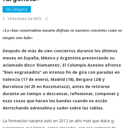
Sin Categoría
14 De Enero De 2013
«La clase conservadora navarra disfruta en nuestros conciertos como en
ningún otro lado»
Después de más de cien conciertos durante los últimos
meses en España, México y Argentina presentando su
aclamado disco ‘Diamantes‘, El Columpio Asesino afronta
“bien engrasadito” un intenso fin de gira con paradas en
Valencia (17 de enero), Madrid (18), Bergara (24) y
Barcelona (el 25 en Razzmatazz), antes de retirarse
durante un tiempo a descansar, reflexionar, componer y
esas cosas que hacen las bandas cuando no están
derrochando adrenalina y sudor sobre las tablas.
La formación navarra vivió en 2012 un año más que dulce (y
suponemos que tóxico, como procede), con ese centenar de