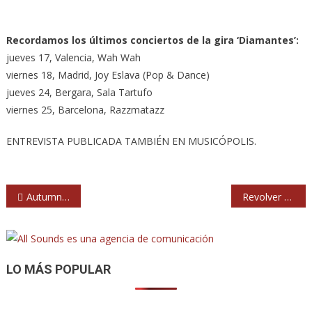
Recordamos los últimos conciertos de la gira ‘Diamantes’:
jueves 17, Valencia, Wah Wah
viernes 18, Madrid, Joy Eslava (Pop & Dance)
jueves 24, Bergara, Sala Tartufo
viernes 25, Barcelona, Razzmatazz
ENTREVISTA PUBLICADA TAMBIÉN EN MUSICÓPOLIS.
Navegación
Autumn Comets presentan el primer single de su nuevo disco
Revolver grabarán un disco en directo en Madrid con invitados especiales
de
entradas
LO MÁS POPULAR