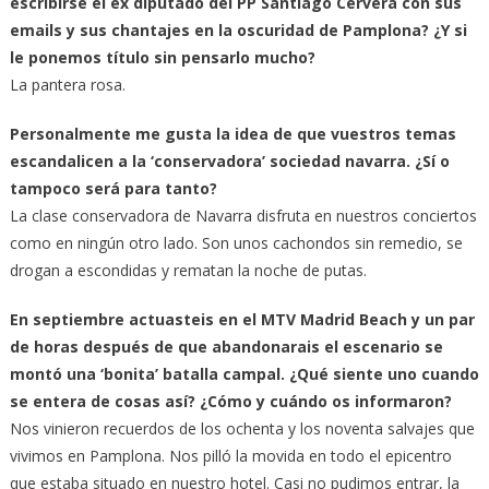
escribirse el ex diputado del PP Santiago Cervera con sus
emails y sus chantajes en la oscuridad de Pamplona? ¿Y si
le ponemos título sin pensarlo mucho?
La pantera rosa.
Personalmente me gusta la idea de que vuestros temas
escandalicen a la ‘conservadora’ sociedad navarra. ¿Sí o
tampoco será para tanto?
La clase conservadora de Navarra disfruta en nuestros conciertos
como en ningún otro lado. Son unos cachondos sin remedio, se
drogan a escondidas y rematan la noche de putas.
En septiembre actuasteis en el MTV Madrid Beach y un par
de horas después de que abandonarais el escenario se
montó una ‘bonita’ batalla campal. ¿Qué siente uno cuando
se entera de cosas así? ¿Cómo y cuándo os informaron?
Nos vinieron recuerdos de los ochenta y los noventa salvajes que
vivimos en Pamplona. Nos pilló la movida en todo el epicentro
que estaba situado en nuestro hotel. Casi no pudimos entrar, la