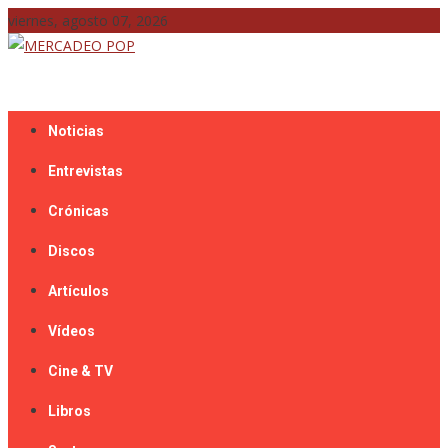
Skip
viernes, agosto 07, 2026
to
content
Mercadeo Pop es todo información musical
MERCADEO POP
Noticias
Entrevistas
Crónicas
Discos
Artículos
Vídeos
Cine & TV
Libros