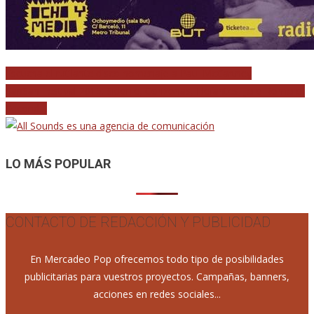
Navegación
Escucha el rutilante disco homenaje a Paul McCartney
SanSan Festival 2015: Sidonie, Corizonas, Elefantes, Jero Romero,
de
Second…
entradas
LO MÁS POPULAR
CONTACTO DE REDACCIÓN Y PUBLICIDAD
En Mercadeo Pop ofrecemos todo tipo de posibilidades
publicitarias para vuestros proyectos. Campañas, banners,
acciones en redes sociales...