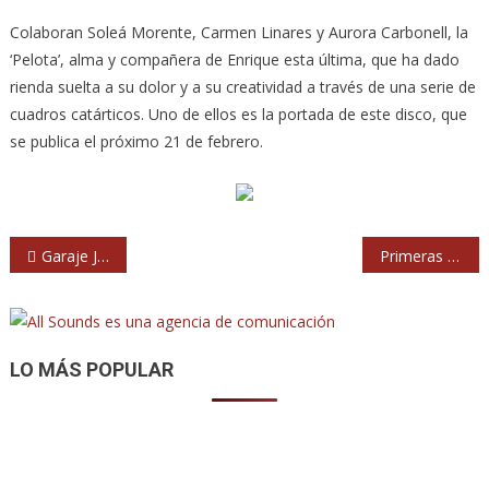
Colaboran Soleá Morente, Carmen Linares y Aurora Carbonell, la
‘Pelota’, alma y compañera de Enrique esta última, que ha dado
rienda suelta a su dolor y a su creatividad a través de una serie de
cuadros catárticos. Uno de ellos es la portada de este disco, que
se publica el próximo 21 de febrero.
Navegación
Garaje Jack siguen en la carretera
Primeras fechas de la gira de Sôber tocando ‘Morfología’
de
entradas
LO MÁS POPULAR