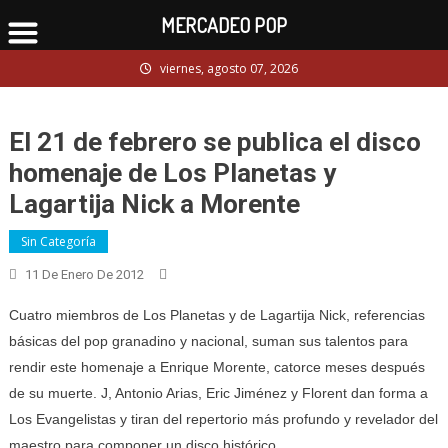
MERCADEO POP
Skip
viernes, agosto 07, 2026
to
content
El 21 de febrero se publica el disco
homenaje de Los Planetas y
Lagartija Nick a Morente
Sin Categoría
11 De Enero De 2012
Cuatro miembros de Los Planetas y de Lagartija Nick, referencias
básicas del pop granadino y nacional, suman sus talentos para
rendir este homenaje a Enrique Morente, catorce meses después
de su muerte. J, Antonio Arias, Eric Jiménez y Florent dan forma a
Los Evangelistas y tiran del repertorio más profundo y revelador del
maestro para componer un disco histórico.