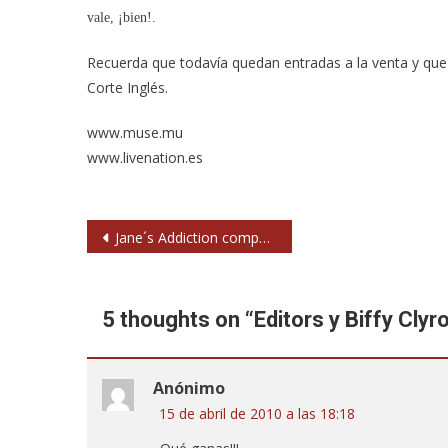
Clyro
vale, ¡bien!.
Telonearán
A
Recuerda que todavía quedan entradas a la venta y que 
Muse
Corte Inglés.
En
Madrid
www.muse.mu
www.livenation.es
Navegación
Jane´s Addiction compartirán jornada con Rage Against the Machine y Cypress Hill en Rock in Rio Madrid
de
entradas
5 thoughts on “
Editors y Biffy Cly
Anónimo
15 de abril de 2010 a las 18:18