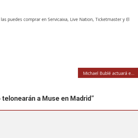
las puedes comprar en Servicaixa, Live Nation, Ticketmaster y El
Michael Bublé actuará en Barcelona y Madrid en octubre
ro telonearán a Muse en Madrid
”