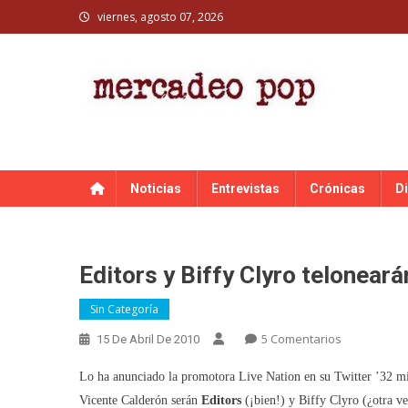
Skip
viernes, agosto 07, 2026
to
content
MERCADEO POP
Mercadeo Pop es todo información musical
Noticias
Entrevistas
Crónicas
D
Editors y Biffy Clyro telonear
Sin Categoría
En
5 Comentarios
15 De Abril De 2010
Editors
Lo ha anunciado la promotora Live Nation en su Twitter ’32 minu
Y
Biffy
Vicente Calderón serán
Editors
(¡bien!) y Biffy Clyro (¿otra ve