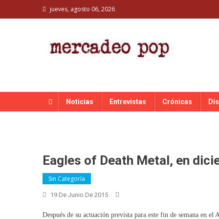
Skip
jueves, agosto 06, 2026
to
content
MERCADEO POP
Mercadeo Pop es todo información musical
Noticias
Entrevistas
Crónicas
Di
Eagles of Death Metal, en dic
Sin Categoría
19 De Junio De 2015
Después de su actuación prevista para este fin de semana en el