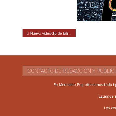
Navegación
Nuevo videoclip de Editors: ‘Marching orders’
de
entradas
CONTACTO DE REDACCIÓN Y PUBLIC
En Mercadeo Pop ofrecemos todo tipo 
Estamos e
Los co