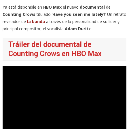
Ya está disponible en
HBO Max
el nuevo
documental
de
Counting Crows
titulado ‘
Have you seen me lately?
‘ Un retrato
revelador de
la banda
a través de la personalidad de su líder y
principal compositor, el vocalista
Adam Duritz
.
Tráiler del documental de
Counting Crows en HBO Max