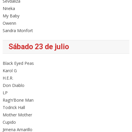
Sevdaliza
Nneka
My Baby
Owenn
Sandra Monfort
Sábado 23 de julio
Black Eyed Peas
Karol G
H.E.R.
Don Diablo
LP
Rag’n’Bone Man
Todrick Hall
Mother Mother
Cupido
Jimena Amarillo