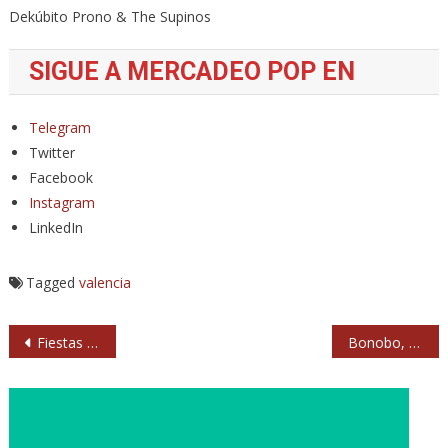
Dekúbito Prono & The Supinos
SIGUE A MERCADEO POP EN
Telegram
Twitter
Facebook
Instagram
LinkedIn
Tagged
valencia
Navegación
Fiestas de San Antonio de la Florida 2022: conciertos
Bonobo, en diciembre en Madrid y Barcelona
de
entradas