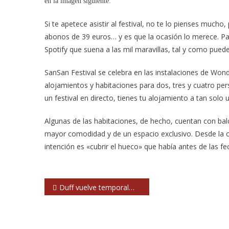
en la imagen siguiente:
Si te apetece asistir al festival, no te lo pienses muc
abonos de 39 euros… y es que la ocasión lo merece. Para
Spotify que suena a las mil maravillas, tal y como pu
SanSan Festival se celebra en las instalaciones de Won
alojamientos y habitaciones para dos, tres y cuatro per
un festival en directo, tienes tu alojamiento a tan solo 
Algunas de las habitaciones, de hecho, cuentan con balc
mayor comodidad y de un espacio exclusivo. Desde la or
intención es «cubrir el hueco» que había antes de las f
Navegación
Duff vuelve temporalmente a Guns n’ Roses
de
entradas