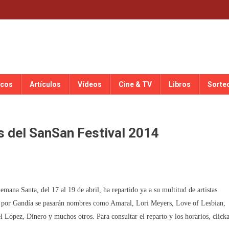
scos
Artículos
Vídeos
Cine & TV
Libros
Sorte
os del SanSan Festival 2014
mana Santa, del 17 al 19 de abril, ha repartido ya a su multitud de artistas
ue por Gandía se pasarán nombres como Amaral, Lori Meyers, Love of Lesbian,
 López, Dinero y muchos otros. Para consultar el reparto y los horarios, click