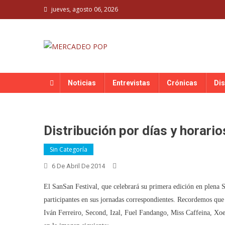
Skip
jueves, agosto 06, 2026
to
content
MERCADEO POP
Mercadeo Pop es todo información musical
Noticias
Entrevistas
Crónicas
Di
Distribución por días y horari
Sin Categoría
6 De Abril De 2014
El SanSan Festival, que celebrará su primera edición en plena Se
participantes en sus jornadas correspondientes. Recordemos q
Iván Ferreiro, Second, Izal, Fuel Fandango, Miss Caffeina, Xoel