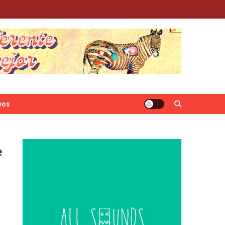
eos
e