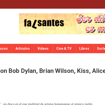
iscos
Artículos
Vídeos
Cine & TV
Libros
Sort
n Bob Dylan, Brian Wilson, Kiss, Alic
 un disco en el que multitud de artistas homenajean al músico inglés