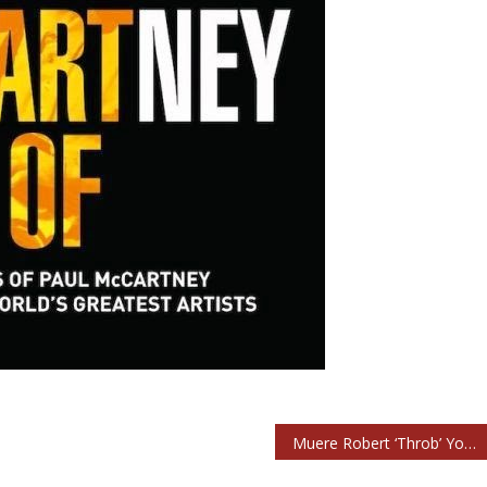
Muere Robert ‘Throb’ Young, guitarrista original de Primal Scream