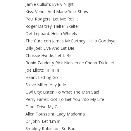
Jamie Cullum: Every Night
Kiss: Venus And Mars/Rock Show
Paul Rodgers: Let Me Roll It
Roger Daltrey: Helter Skelter
Def Leppard: Helen Wheels
The Cure con James McCartney: Hello Goodbye
Billy Joel: Live And Let Die
Chrissie Hynde: Let It Be
Robin Zander y Rick Nielsen de Cheap Trick: Jet
Joe Elliott: Hi Hi Hi
Heart: Letting Go
Steve Miller: Hey Jude
Owl City: Listen To What The Man Said
Perry Farrell: Got To Get You Into My Life
Dion: Drive My Car
Allen Toussaint: Lady Madonna
Dr John: Let ’Em In
Smokey Robinson: So Bad