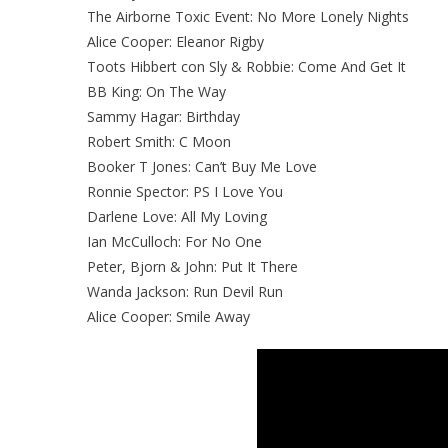
The Airborne Toxic Event: No More Lonely Nights
Alice Cooper: Eleanor Rigby
Toots Hibbert con Sly & Robbie: Come And Get It
BB King: On The Way
Sammy Hagar: Birthday
Robert Smith: C Moon
Booker T Jones: Can’t Buy Me Love
Ronnie Spector: PS I Love You
Darlene Love: All My Loving
Ian McCulloch: For No One
Peter, Bjorn & John: Put It There
Wanda Jackson: Run Devil Run
Alice Cooper: Smile Away