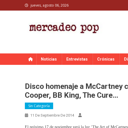
Skip
jueves, agosto 06, 2026
to
content
MERCADEO POP
Mercadeo Pop es todo información musical
Noticias
Entrevistas
Crónicas
D
Disco homenaje a McCartney co
Cooper, BB King, The Cure…
Sin Categoría
11 De Septiembre De 2014
El próximo 17 de noviembre verá la luz ‘The Art of McCartney’,