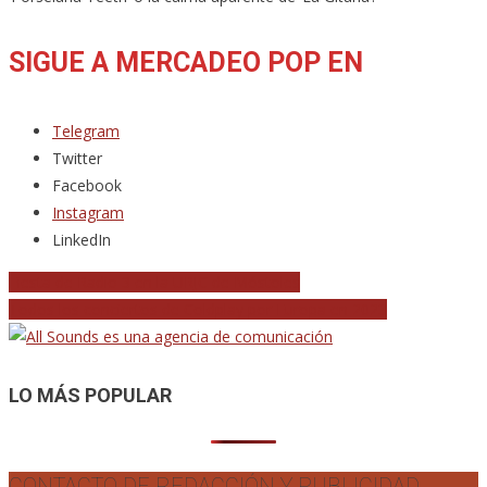
SIGUE A MERCADEO POP EN
Telegram
Twitter
Facebook
Instagram
LinkedIn
Navegación
Fiesta de Radio 3 en la URJC de Móstoles
Todos los conciertos de Coldplay por Europa en 2023
de
entradas
LO MÁS POPULAR
CONTACTO DE REDACCIÓN Y PUBLICIDAD