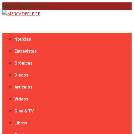
Skip
sábado, agosto 08, 2026
to
content
Mercadeo Pop es todo información musical
MERCADEO POP
Noticias
Entrevistas
Crónicas
Discos
Artículos
Vídeos
Cine & TV
Libros