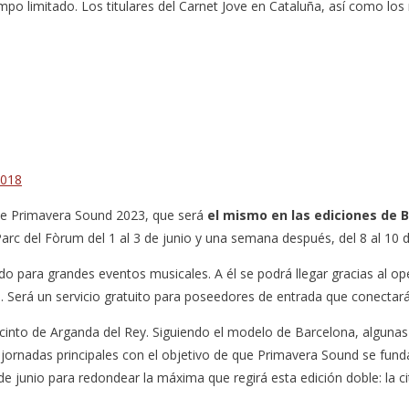
po limitado. Los titulares del Carnet Jove en Cataluña, así como lo
2018
 de Primavera Sound 2023, que será
el mismo en las ediciones de 
c del Fòrum del 1 al 3 de junio y una semana después, del 8 al 10 de
o para grandes eventos musicales. A él se podrá llegar gracias al op
to. Será un servicio gratuito para poseedores de entrada que conectará
recinto de Arganda del Rey. Siguiendo el modelo de Barcelona, algunas
 jornadas principales con el objetivo de que Primavera Sound se funda
de junio para redondear la máxima que regirá esta edición doble: la cit