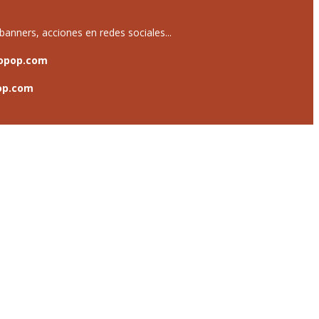
anners, acciones en redes sociales...
opop.com
op.com