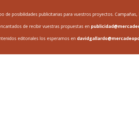
de posibilidades publicitarias para vuestros proyectos. Campañas, b
ncantados de recibir vuestras propuestas en
publicidad@mercade
ntenidos editoriales los esperamos en
davidgallardo@mercadeop