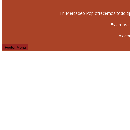
En Mercadeo Pop ofrecemos todo tipo 
Estamos e
Los co
Footer Menu