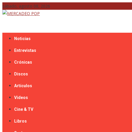
Skip
sábado, agosto 08, 2026
to
content
Mercadeo Pop es todo información musical
MERCADEO POP
Noticias
Entrevistas
Crónicas
Discos
Artículos
Vídeos
Cine & TV
Libros