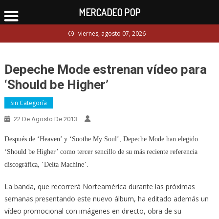
MERCADEO POP
Skip
viernes, agosto 07, 2026
to
content
Depeche Mode estrenan vídeo para
‘Should be Higher’
Sin Categoría
22 De Agosto De 2013
Después de ‘Heaven’ y ‘Soothe My Soul’, Depeche Mode han elegido
‘Should be Higher’ como tercer sencillo de su más reciente referencia
discográfica, ‘Delta Machine’.
La banda, que recorrerá Norteamérica durante las próximas
semanas presentando este nuevo álbum, ha editado además un
vídeo promocional con imágenes en directo, obra de su