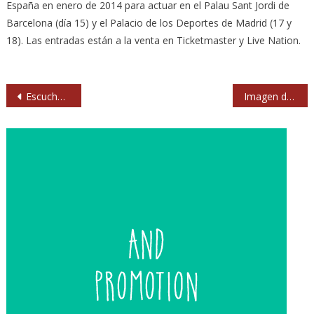
España en enero de 2014 para actuar en el Palau Sant Jordi de
Barcelona (día 15) y el Palacio de los Deportes de Madrid (17 y
18). Las entradas están a la venta en Ticketmaster y Live Nation.
Navegación
Escucha las primeras sesiones de estudio de Pearl Jam (1990)
Imagen del contrato con el que Sub Pop fichó a Nirvana por 450 euros
de
entradas