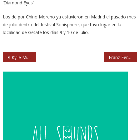
‘Diamond Eyes’.
Los de por Chino Moreno ya estuvieron en Madrid el pasado mes
de julio dentro del festival Sonisphere, que tuvo lugar en la
localidad de Getafe los días 9 y 10 de julio.
Navegación
Kylie Minogue en Barcelona el 12 de marzo de 2011
Franz Ferdinand en Barcelona, San Sebastián y Málaga en noviembre
de
entradas