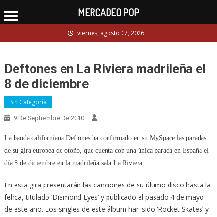
MERCADEO POP
Skip
viernes, agosto 07, 2026
to
content
Deftones en La Riviera madrileña el
8 de diciembre
Sin Categoría
9 De Septiembre De 2010
La banda californiana Deftones ha confirmado en su MySpace las paradas
de su gira europea de otoño, que cuenta con una única parada en España el
día 8 de diciembre en la madrileña sala La Riviera.
En esta gira presentarán las canciones de su último disco hasta la
fehca, titulado ‘Diamond Eyes’ y publicado el pasado 4 de mayo
de este año. Los singles de este álbum han sido ‘Rocket Skates’ y