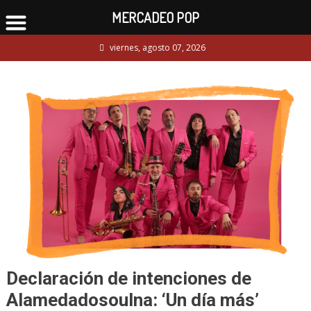
MERCADEO POP
Skip
viernes, agosto 07, 2026
to
content
Declaración de intenciones de
Alamedadosoulna: ‘Un día más’