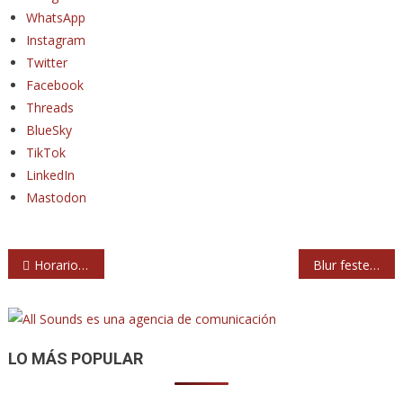
WhatsApp
Instagram
Twitter
Facebook
Threads
BlueSky
TikTok
LinkedIn
Mastodon
Navegación
Horarios de la primera edición de Muralla Indie en Alcalá de Henares
Blur festeja los 30 años de ‘The Great Escape’ con una reedición especial
de
entradas
LO MÁS POPULAR