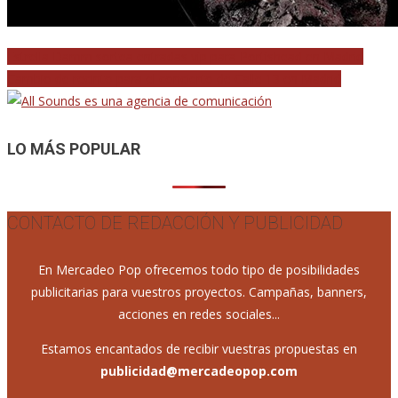
Navegación
Estrella Damm sortea entradas vip para Portishead en Madrid
Cambio de recinto para el concierto de Calle 13 en Madrid
de
entradas
LO MÁS POPULAR
CONTACTO DE REDACCIÓN Y PUBLICIDAD
En Mercadeo Pop ofrecemos todo tipo de posibilidades
publicitarias para vuestros proyectos. Campañas, banners,
acciones en redes sociales...
Estamos encantados de recibir vuestras propuestas en
publicidad@mercadeopop.com