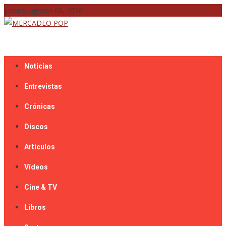
Skip
jueves, agosto 06, 2026
to
content
Mercadeo Pop es todo información musical
MERCADEO POP
Noticias
Entrevistas
Crónicas
Discos
Artículos
Vídeos
Cine & TV
Libros