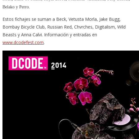
Belako y Perro.
Estos fichajes se suman a Beck, Vetusta Morla, Jake Bugg,
Bombay Bicycle Club, Russian Red, Chvrches, Digitalism, Wild
Beasts y Anna Calvi. Información y entradas en
www.dcodefest.com
.