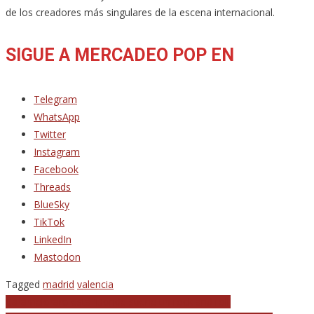
de los creadores más singulares de la escena internacional.
SIGUE A MERCADEO POP EN
Telegram
WhatsApp
Twitter
Instagram
Facebook
Threads
BlueSky
TikTok
LinkedIn
Mastodon
Tagged
madrid
valencia
Navegación
Carameloraro está ‘Donde suene un rock and roll’