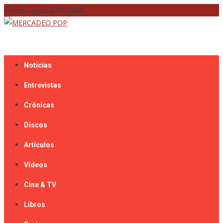
Skip
viernes, agosto 07, 2026
to
content
Mercadeo Pop es todo información musical
MERCADEO POP
Noticias
Entrevistas
Crónicas
Discos
Artículos
Vídeos
Cine & TV
Libros