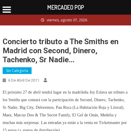
MERCADEO POP
Skip
viernes, agosto 07, 2026
to
content
Concierto tributo a The Smiths en
Madrid con Second, Dinero,
Tachenko, Sr Nadie…
Sin Categoría
6 De Abril De 2011
El próximo 27 de abril tendrá lugar en la madrileña Joy Eslava un tributo a
los Smiths que contará con la participación de Second, Dinero, Tachenko,
Sr Nadie, Big City, Delorentos, Pau Roca (La Habitación Roja y Litoral),
Maez, Marcus Doo & The Secret Family, El Gel de Onán, Medelia y
muchas más sorpresas. Las entradas ya están a la venta en Ticketmaster por
15 euros (+ gastos de distribución).