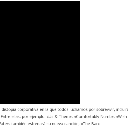
 distopía corporativa en la que todos luchamos por sobrevivir, incluir
s. Entre ellas, por ejemplo: «Us & Them», «Comfortably Numb», «Wish
Waters también estrenará su nueva canción, «The Bar».