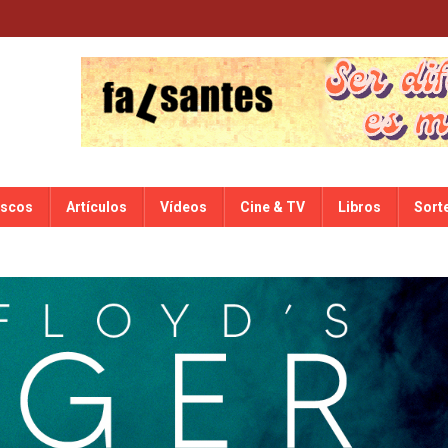
iscos
Artículos
Vídeos
Cine & TV
Libros
Sort