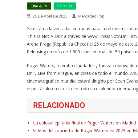
Cine & TV
Películas
26 De Abril De 2023
Mercadeo Pop
Ya están a la venta las entradas para la retransmisión 
‘This Is Not A Drill’ a través de www.ThisIsNotADrillFi
Arena Praga (República Checa) el 25 de mayo de este 20
Releasing en más de 1.500 cines en más de 50 países e
Roger Waters, miembro fundador y fuerza creativa detrá
Drill’, Live from Prague, en cines de todo el mundo. A
cinematográfico mundial estará dirigido por Sean Evans
espectáculo en directo en todo su esplendor cinematog
RELACIONADO
La colosal epifanía final de Roger Waters en Madrid
Vídeos del concierto de Roger Waters en 2023 en M