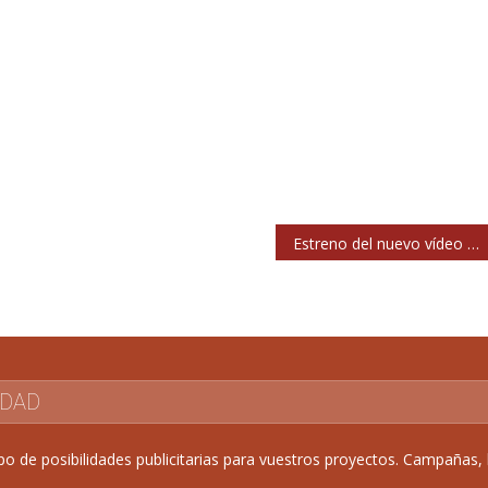
Estreno del nuevo vídeo de American Ghost: ‘Chap.2: Underdogs (RAW Sessions)’
IDAD
de posibilidades publicitarias para vuestros proyectos. Campañas, b