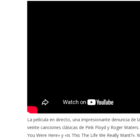
La película en directo, una impresionante denuncia de la
veinte canciones clásicas de Pink Floyd y Roger Water
You Were Here» y «Is This The Life We Really Want?». 