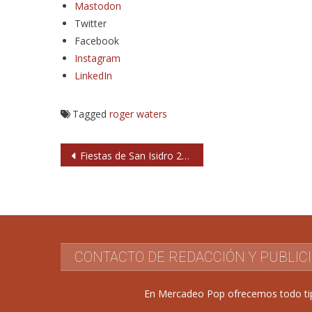
Mastodon
Twitter
Facebook
Instagram
LinkedIn
Tagged
roger waters
Navegación
Fiestas de San Isidro 2023 en Ciempozuelos: conciertos
de
entradas
CONTACTO DE REDACCIÓN Y PUBLIC
En Mercadeo Pop ofrecemos todo tipo 