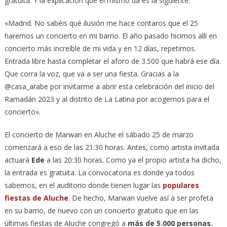
gratuita. Y la explicación que él mismo da es la siguiente:
«Madrid. No sabéis qué ilusión me hace contaros que el 25
haremos un concierto en mi barrio. El año pasado hicimos allí en
concierto más increíble de mi vida y en 12 días, repetimos.
Entrada libre hasta completar el aforo de 3.500 que habrá ese día.
Que corra la voz, que va a ser una fiesta. Gracias a la
@casa_arabe por invitarme a abrir esta celebración del inicio del
Ramadán 2023 y al distrito de La Latina por acogernos para el
concierto».
El concierto de Marwan en Aluche el sábado 25 de marzo
comenzará a eso de las 21:30 horas. Antes, como artista invitada
actuará
Ede
a las 20:30 horas. Como ya el propio artista ha dicho,
la entrada es gratuita. La convocatoria es donde ya todos
sabemos, en el auditorio donde tienen lugar las
populares
fiestas de Aluche
. De hecho, Marwan vuelve así a ser profeta
en su barrio, de nuevo con un concierto gratuito que en las
últimas fiestas de Aluche congregó a
más de 5.000 personas.