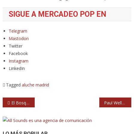
SIGUE A MERCADEO POP EN
Telegram
Mastodon
Twitter
Facebook
Instagram
LinkedIn
Tagged
aluche
madrid
Navegación
El Bosque Sonoro: un festival para dinamizar el territorio rural
Paul Weller: 4 conciertos en España en septiembre
de
entradas
LO MÁS POPULAR