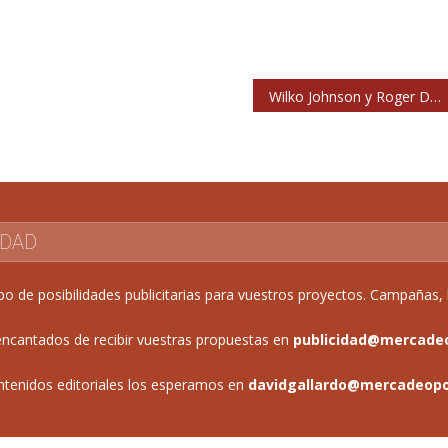
Wilko Johnson y Roger Daltrey publicarán en marzo su álbum conjunto
IDAD
de posibilidades publicitarias para vuestros proyectos. Campañas, b
ncantados de recibir vuestras propuestas en
publicidad@mercade
ntenidos editoriales los esperamos en
davidgallardo@mercadeop