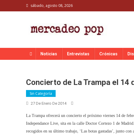
Skip
sábado, agosto 08, 2026
to
content
MERCADEO POP
Mercadeo Pop es todo información musical
Noticias
Entrevistas
Crónicas
Di
Concierto de La Trampa el 14 
Sin Categoría
27 De Enero De 2014
La Trampa ofrecerá un concierto el próximo viernes 14 de febre
Independance Live, sita en la calle Doctor Cortezo 1 de Madrid
recogidos en su último trabajo, ‘Las botas gastadas’, junto co