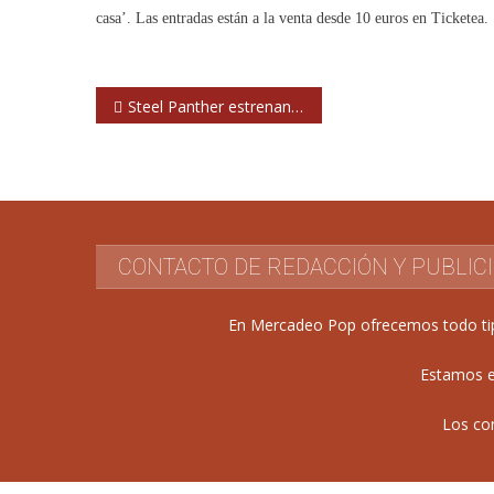
casa’. Las entradas están a la venta desde 10 euros en Ticketea.
Navegación
Steel Panther estrenan videoclip dirigido por un guionista de ‘Padre de Familia’
de
entradas
CONTACTO DE REDACCIÓN Y PUBLIC
En Mercadeo Pop ofrecemos todo tipo 
Estamos e
Los co