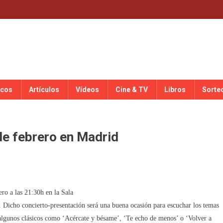
scos
Artículos
Vídeos
Cine & TV
Libros
Sorte
de febrero en Madrid
ro a las 21:30h en la Sala
. Dicho concierto-presentación será una buena ocasión para escuchar los temas
n algunos clásicos como ‘Acércate y bésame’, ‘Te echo de menos’ o ‘Volver a