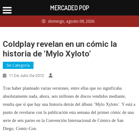
MERCADEO POP
Skip
domingo, agosto 09, 2026
to
content
Coldplay revelan en un cómic la
historia de ‘Mylo Xyloto’
Sin Categoría
11 De Julio De 2012
Tras haber planteado varias versiones, entre ellas que no significaba
absolutamente nada, ahora, seis millones de discos vendidos mediante,
resulta que sí que hay una historia detrás del álbum ‘Mylo Xyloto’. Y está a
punto de revelarse con la publicación esta semana del primer cómic de una
serie de seis partes en la Convención Internacional de Cómics de San
Diego, Comic-Con.