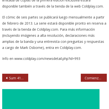
limitada de copias de la primera edición exclusiva estará
disponible también a través de la tienda de la web Coldplay.com.
El cómic de seis partes se publicará luego mensualmente a partir
de febrero de 2013. La serie estará disponible pronto en reserva a
través de la tienda de Coldplay.com. Para más información
(incluyendo imágenes a alta resolución, declaraciones más
amplias de la banda y una entrevista con preguntas y respuestas
a cargo de Mark Osborne), entra en Coldplay.com.
Info en www.coldplay.com/newsdetail.php?id=993
Navegación
Sum 41 sustituyen a Pennywise en el Aúpa Lumbreiras
Comienza MulaFest, primer Festival Internacional de Tendencias Urbanas de Madrid
de
entradas