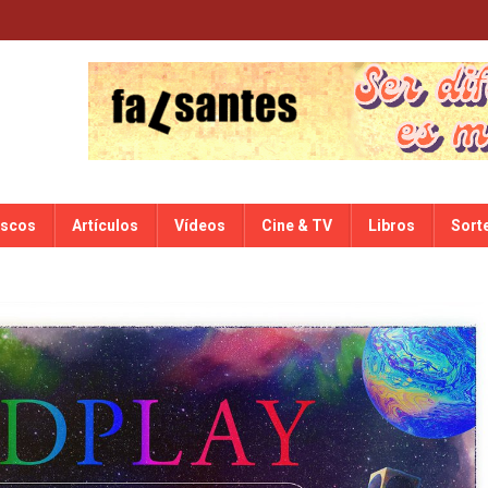
iscos
Artículos
Vídeos
Cine & TV
Libros
Sort