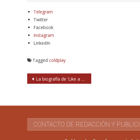
Telegram
Twitter
Facebook
Instagram
LinkedIn
Tagged
coldplay
Navegación
La biografía de ‘Like a rolling stone’ de Bob Dylan
de
entradas
CONTACTO DE REDACCIÓN Y PUBLIC