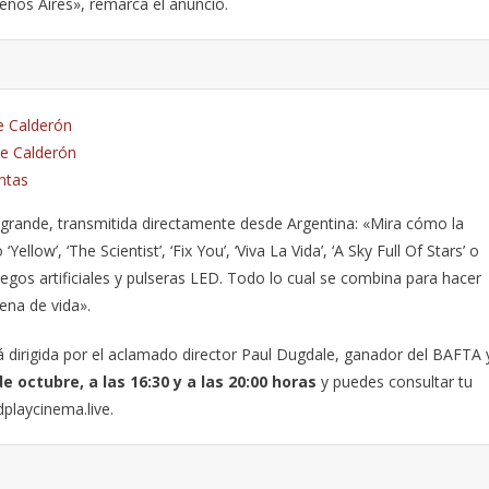
nos Aires», remarca el anuncio.
te Calderón
te Calderón
ntas
a grande, transmitida directamente desde Argentina: «Mira cómo la
llow’, ‘The Scientist’, ‘Fix You’, ‘Viva La Vida’, ‘A Sky Full Of Stars’ o
fuegos artificiales y pulseras LED. Todo lo cual se combina para hacer
lena de vida».
á dirigida por el aclamado director Paul Dugdale, ganador del BAFTA 
de octubre, a las 16:30 y a las 20:00 horas
y puedes consultar tu
playcinema.live.