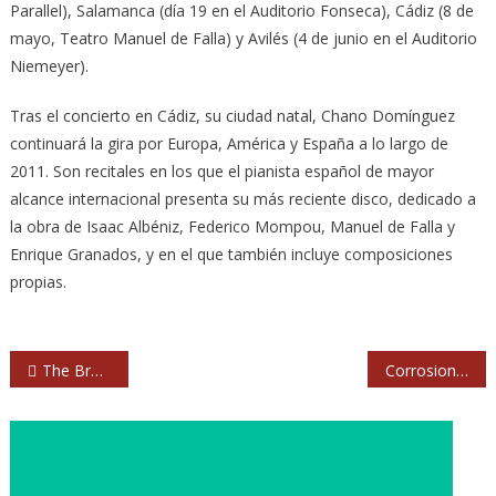
Parallel), Salamanca (día 19 en el Auditorio Fonseca), Cádiz (8 de
mayo, Teatro Manuel de Falla) y Avilés (4 de junio en el Auditorio
Niemeyer).
Tras el concierto en Cádiz, su ciudad natal, Chano Domínguez
continuará la gira por Europa, América y España a lo largo de
2011. Son recitales en los que el pianista español de mayor
alcance internacional presenta su más reciente disco, dedicado a
la obra de Isaac Albéniz, Federico Mompou, Manuel de Falla y
Enrique Granados, y en el que también incluye composiciones
propias.
Navegación
The Brew y sus 16 conciertos españoles
Corrosion of Conformity y Church of Misery se suman al KristonFest bilbaíno
de
entradas