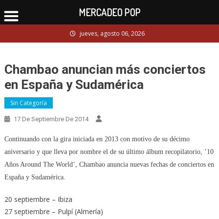
MERCADEO POP
Skip
jueves, agosto 06, 2026
to
content
Chambao anuncian más conciertos
en España y Sudamérica
Sin Categoría
17 De Septiembre De 2014
Continuando con la gira iniciada en 2013 con motivo de su décimo
aniversario y que lleva por nombre el de su último álbum recopilatorio, ’10
Años Around The World’, Chambao anuncia nuevas fechas de conciertos en
España y Sudamérica.
20 septiembre – Ibiza
27 septiembre – Pulpí (Almería)