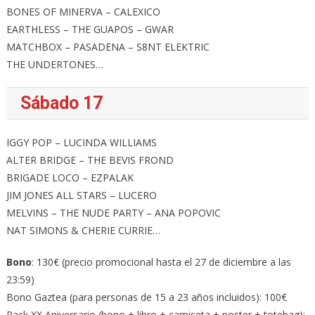
BONES OF MINERVA – CALEXICO
EARTHLESS – THE GUAPOS – GWAR
MATCHBOX – PASADENA – S8NT ELEKTRIC
THE UNDERTONES…
Sábado 17
IGGY POP – LUCINDA WILLIAMS
ALTER BRIDGE – THE BEVIS FROND
BRIGADE LOCO – EZPALAK
JIM JONES ALL STARS – LUCERO
MELVINS – THE NUDE PARTY – ANA POPOVIC
NAT SIMONS & CHERIE CURRIE…
Bono
: 130€ (precio promocional hasta el 27 de diciembre a las
23:59)
Bono Gaztea (para personas de 15 a 23 años incluidos): 100€
Pack XX Aniversario (bono + libro + camiseta + poster + totebag):