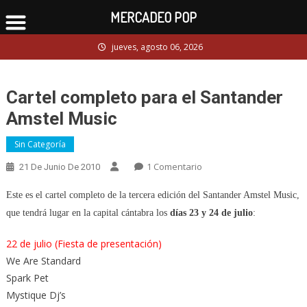
MERCADEO POP
Skip
jueves, agosto 06, 2026
to
content
Cartel completo para el Santander
Amstel Music
Sin Categoría
En
1 Comentario
21 De Junio De 2010
Cartel
Este es el cartel completo de la tercera edición del Santander Amstel Music,
Completo
Para
que tendrá lugar en la capital cántabra los
días 23 y 24 de julio
:
El
22 de julio (Fiesta de presentación)
Santander
We Are Standard
Amstel
Music
Spark Pet
Mystique Dj’s