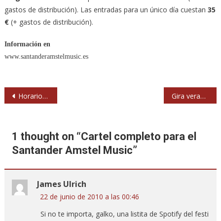
gastos de distribución). Las entradas para un único día cuestan
35
€
(+ gastos de distribución).
Información en
www.santanderamstelmusic.es
Navegación
Horarios y conciertos gratis dentro del Azkena Rock Festival
Gira veraniega con seis fechas españolas para The Wailers
de
entradas
1 thought on “
Cartel completo para el
Santander Amstel Music
”
James Ulrich
22 de junio de 2010 a las 00:46
Si no te importa, galko, una listita de Spotify del festi