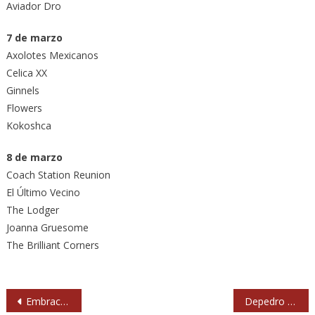
Aviador Dro
7 de marzo
Axolotes Mexicanos
Celica XX
Ginnels
Flowers
Kokoshca
8 de marzo
Coach Station Reunion
El Último Vecino
The Lodger
Joanna Gruesome
The Brilliant Corners
Navegación
Embrace vuelven con nuevo álbum 8 años después
Depedro y We Are Standard, primeros confirmados del Festival V de Valarés