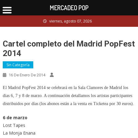
MERCADEO POP
Skip
viernes, agosto 07, 2026
to
content
Cartel completo del Madrid PopFest
2014
Sin Categoría
16 De Enero De 2014
El Madrid PopFest 2014 se celebrará en la Sala Clamores de Madrid los
días 6, 7 y 8 de marzo. A continuación detallamos los artistas participantes
distribuidos por días (los abonos están a la venta en Ticketea por 30 euros).
6 de marzo
Lost Tapes
La Monja Enana