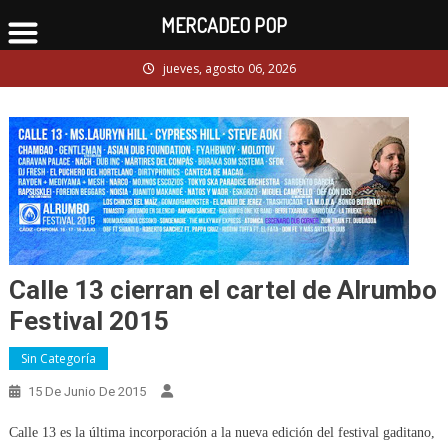
MERCADEO POP
Skip
jueves, agosto 06, 2026
to
content
Calle 13 cierran el cartel de Alrumbo
Festival 2015
Sin Categoría
15 De Junio De 2015
Calle 13 es la última incorporación a la nueva edición del festival gaditano,