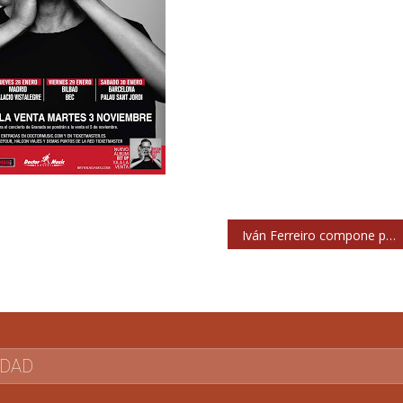
Iván Ferreiro compone para Sergio Dalma
IDAD