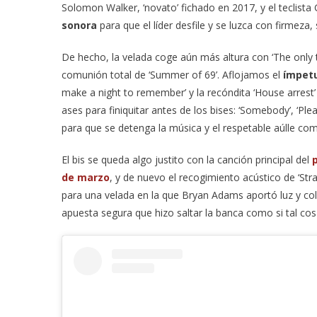
Solomon Walker, ‘novato’ fichado en 2017, y el teclista
sonora
para que el líder desfile y se luzca con firmeza,
De hecho, la velada coge aún más altura con ‘The only thin
comunión total de ‘Summer of 69’. Aflojamos el
ímpet
make a night to remember’ y la recóndita ‘House arrest
ases para finiquitar antes de los bises: ‘Somebody’, ‘Ple
para que se detenga la música y el respetable aúlle c
El bis se queda algo justito con la canción principal del
p
de marzo
, y de nuevo el recogimiento acústico de ‘Strai
para una velada en la que Bryan Adams aportó luz y co
apuesta segura que hizo saltar la banca como si tal co