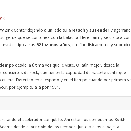
016
WiZink Center dejando a un lado su
Gretsch
y su
Fender
y agarran
a su gente que se contonea con la baladita ‘Here I am’ y se disloca con
o está el tipo a sus
62 lozanos años,
eh, fino físicamente y sobrado
tiempo
desde la última vez que le viste. O, aún mejor, desde la
s conciertos de rock, que tienen la capacidad de hacerte sentir que
quiera. Detenido en el espacio y en el tiempo cuando por primera v
you’, por ejemplo, allá por 1991.
pretando el acelerador con júbilo. Ahí están los sempiternos
Keith
 Adams desde el principio de los tiempos. Junto a ellos el bajista