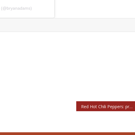
s (@bryanadams)
Red Hot Chili Peppers: primera canción con Frusciante de vuelta