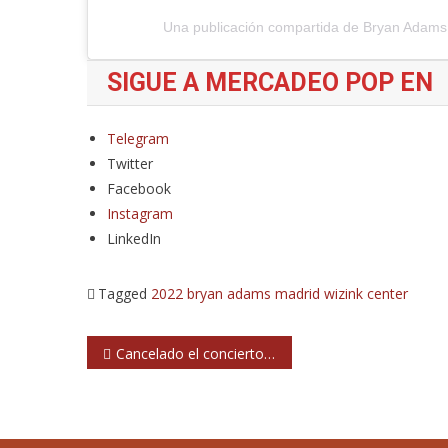
Una publicación compartida de Bryan Adam
SIGUE A MERCADEO POP EN
Telegram
Twitter
Facebook
Instagram
LinkedIn
Tagged
2022
bryan adams
madrid
wizink center
Navegación
Cancelado el concierto de Aerosmith en Madrid
de
entradas