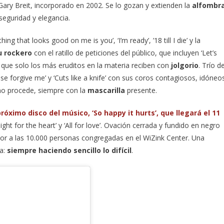
 Gary Breit, incorporado en 2002. Se lo gozan y extienden la
alfombr
 seguridad y elegancia.
g that looks good on me is you’, ‘I’m ready’, ’18 till I die’ y la
u rockero
con el ratillo de peticiones del público, que incluyen ‘Let’s
’ que solo los más eruditos en la materia reciben con
jolgorio
. Trío d
ase forgive me’ y ‘Cuts like a knife’ con sus coros contagiosos, idóneo
omo procede, siempre con la
mascarilla
presente.
róximo disco del músico, ‘So happy it hurts’, que llegará el 11
ght for the heart’ y ‘All for love’. Ovación cerrada y fundido en negro
lor a las 10.000 personas congregadas en el WiZink Center. Una
sa:
siempre haciendo sencillo lo difícil
.