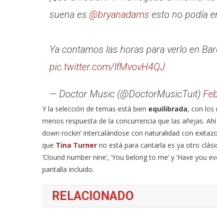
suena es
@bryanadams
esto no podía e
Ya contamos las horas para verlo en Ba
pic.twitter.com/lfMvovH4QJ
— Doctor Music (@DoctorMusicTuit)
Feb
Y la selección de temas está bien
equilibrada
, con los
menos respuesta de la concurrencia que las añejas. Ahí e
down rockin’ intercalándose con naturalidad con exita
que
Tina Turner
no está para cantarla es ya otro clás
‘Clound number nine’, ‘You belong to me’ y ‘Have you e
pantalla incluido.
RELACIONADO