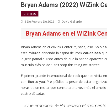
Bryan Adams (2022) WiZink Ce
Crónicas
3 De Febrero De 2022
David Gallardo
Bryan Adams en el WiZink Cente
Bryan Adams en el WiZink Center. Y, nada, eso. Solo e
esta
mierda
abriendo la espita del rock
caudaloso
que
la gran pantalla justo antes de que la banda aparezca en
músculo clásico de ‘Can’t stop this thing we started’.
El primer grande internacional del rock que nos visita e
con ‘Run to you’. Y el público, a pesar de estar organizad
horas de un recital que constata una vez más el ampli
cuatro décadas.
¡Qué emoción! ✨ Ha llegado el momento de