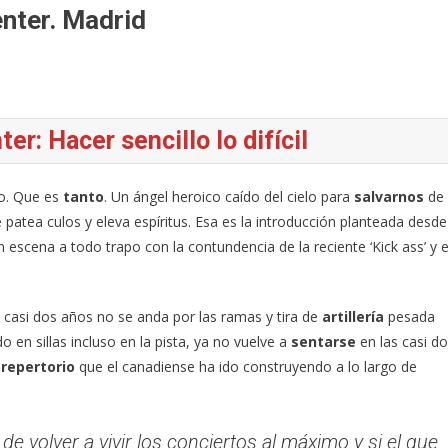
nter. Madrid
r: Hacer sencillo lo difícil
so. Que es
tanto
. Un ángel heroico caído del cielo para
salvarnos
de
 patea culos y eleva espíritus. Esa es la introducción planteada desde
 escena a todo trapo con la contundencia de la reciente ‘Kick ass’ y e
n casi dos años no se anda por las ramas y tira de
artillería
pesada
o en sillas incluso en la pista, ya no vuelve a
sentarse
en las casi d
o
repertorio
que el canadiense ha ido construyendo a lo largo de
 volver a vivir los conciertos al máximo y si el que