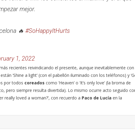
mpezar mejor.
rcelona 🔥
#SoHappyItHurts
ruary 1, 2022
 más recientes reivindicando el presente, aunque inevitablemente con
stán ‘Shine a light’ (con el pabellón iluminado con los teléfonos) y ‘
zos por todos
coreados
como ‘Heaven’ o ‘It’s only love’ (la broma de
ico, pero siempre resulta divertida). Lo mismo ocurre acto seguido co
ver really loved a woman?’, con recuerdo a
Paco de Lucía
en la