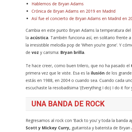
Hablemos de Bryan Adams
Crónica de Bryan Adams en 2019 en Madrid
Así fue el concierto de Bryan Adams en Madrid en 2
Cambia en este punto Bryan Adams la temperatura del 
la
acústica
. También funciona así, en solitario frente 
la irresistible melodía pop de ‘When you’re gone’. Y cóm
de
voz
y
carisma:
Bryan brilla
.
Te hace creer, como buen trilero, que no ha pasado el
primera vez que le viste. Esa es la
ilusión
de los grande
estás en 1988, en 2004 o cuando sea. Cuando cada uno 
escuchaste la resobadísima ‘(Everything I do) I do it for 
UNA BANDA DE ROCK
Regresamos al rock con ‘Back to you’ y toda la banda a
Scott y Mickey Curry,
guitarrista y baterista de Bryan