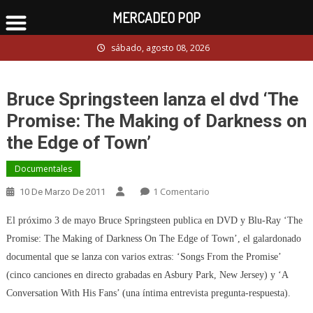
MERCADEO POP
Skip
sábado, agosto 08, 2026
to
content
Bruce Springsteen lanza el dvd ‘The
Promise: The Making of Darkness on
the Edge of Town’
Documentales
En
1 Comentario
10 De Marzo De 2011
Bruce
El próximo 3 de mayo Bruce Springsteen publica en DVD y Blu-Ray ‘The
Springsteen
Lanza
Promise: The Making of Darkness On The Edge of Town’, el galardonado
El
documental que se lanza con varios extras: ‘Songs From the Promise’
Dvd
(cinco canciones en directo grabadas en Asbury Park, New Jersey) y ‘A
‘The
Conversation With His Fans’ (una íntima entrevista pregunta-respuesta).
Promise: