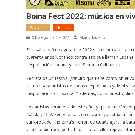
Boina Fest 2022: música en vi
Festivales
Noticias
3 De Agosto De 2022
Mercadeo Pop
Este sábado 6 de agosto de 2022 se celebra la octava edi
cuarenta años luchando contra eso que llaman España va
despoblación soriana y de la Serranía Celtibérica.
Se trata de un festival gratuito que tiene como objetivo 
cultural para artistas de zonas despobladas y de otras 
despoblación en España. Y además, por supuesto, dinami
Los artistas ‘foráneos’ de este año, y que actuarán por
Calada y Dj Wiker. Además, en el cartel ya estaban confi
punk-rock de The Birra´s Terror, de Guadalajara; la bat
y su blondie-rock, de La Rioja. Todos ellos representa