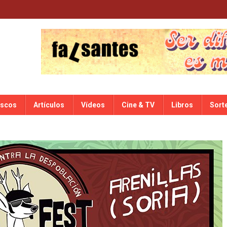
iscos
Artículos
Vídeos
Cine & TV
Libros
Sort