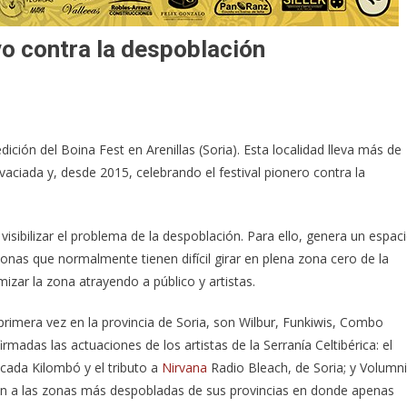
vo contra la despoblación
ción del Boina Fest en Arenillas (Soria). Esta localidad lleva más de
ciada y, desde 2015, celebrando el festival pionero contra la
visibilizar el problema de la despoblación. Para ello, genera un espac
zonas que normalmente tienen difícil girar en plena zona cero de la
zar la zona atrayendo a público y artistas.
 primera vez en la provincia de Soria, son Wilbur, Funkiwis, Combo
rmadas las actuaciones de los artistas de la Serranía Celtibérica: el
ucada Kilombó y el tributo a
Nirvana
Radio Bleach, de Soria; y Volumn
rán a las zonas más despobladas de sus provincias en donde apenas