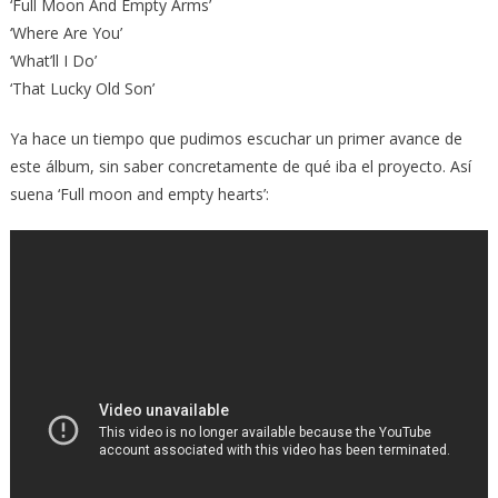
‘Full Moon And Empty Arms’
‘Where Are You’
‘What’ll I Do’
‘That Lucky Old Son’
Ya hace un tiempo que pudimos escuchar un primer avance de
este álbum, sin saber concretamente de qué iba el proyecto. Así
suena ‘Full moon and empty hearts’: