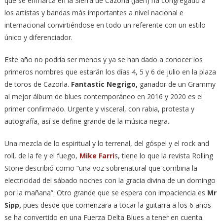
que se enmarca en la Sierra de Cazorla (Jaén) ha congregado a
los artistas y bandas más importantes a nivel nacional e
internacional convirtiéndose en todo un referente con un estilo
único y diferenciador.
Este año no podría ser menos y ya se han dado a conocer los
primeros nombres que estarán los días 4, 5 y 6 de julio en la plaza
de toros de Cazorla.
Fantastic Negrigo,
ganador de un Grammy
al mejor álbum de blues contemporáneo en 2016 y 2020 es el
primer confirmado. Urgente y visceral, con rabia, protesta y
autografía, así se define grande de la música negra.
Una mezcla de lo espiritual y lo terrenal, del góspel y el rock and
roll, de la fe y el fuego,
Mike Farri
s, tiene lo que la revista Rolling
Stone describió como “una voz sobrenatural que combina la
electricidad del sábado noches con la gracia divina de un domingo
por la mañana”. Otro grande que se espera con impaciencia es
Mr
Sipp,
pues desde que comenzara a tocar la guitarra a los 6 años
se ha convertido en una Fuerza Delta Blues a tener en cuenta.