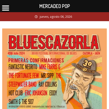
MERCADEO POP
Skip
jueves, agosto 06, 2026
to
content