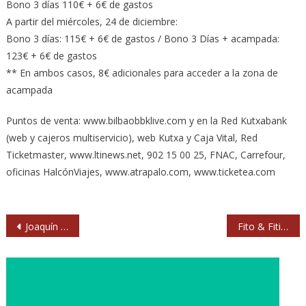
Bono 3 días 110€ + 6€ de gastos
A partir del miércoles, 24 de diciembre:
Bono 3 días: 115€ + 6€ de gastos / Bono 3 Días + acampada:
123€ + 6€ de gastos
** En ambos casos, 8€ adicionales para acceder a la zona de
acampada
Puntos de venta: www.bilbaobbklive.com y en la Red Kutxabank
(web y cajeros multiservicio), web Kutxa y Caja Vital, Red
Ticketmaster, www.ltinews.net, 902 15 00 25, FNAC, Carrefour,
oficinas HalcónViajes, www.atrapalo.com, www.ticketea.com
Navegación
Joaquín Sabina (2014). BarclayCard Center. Madrid
Fito & Fitipaldis acompañarán a Mark Knopfler en Músicos en la Naturaleza 2015 (Gredos)
de
entradas