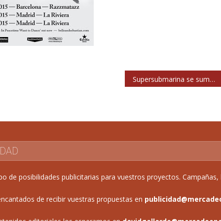
Supersubmarina se suman al Gibraltar Music Festival 2015
IDAD
de posibilidades publicitarias para vuestros proyectos. Campañas, b
ncantados de recibir vuestras propuestas en
publicidad@mercade