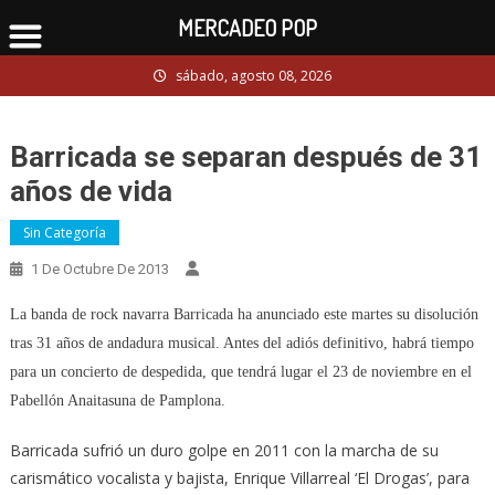
MERCADEO POP
Skip
sábado, agosto 08, 2026
to
content
Barricada se separan después de 31
años de vida
Sin Categoría
1 De Octubre De 2013
La banda de rock navarra Barricada ha anunciado este martes su disolución
tras 31 años de andadura musical. Antes del adiós definitivo, habrá tiempo
para un concierto de despedida, que tendrá lugar el 23 de noviembre en el
Pabellón Anaitasuna de Pamplona.
Barricada sufrió un duro golpe en 2011 con la marcha de su
carismático vocalista y bajista, Enrique Villarreal ‘El Drogas’, para