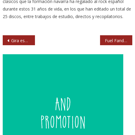
clásicos que la formación navarra ha regalado al rock español
durante estos 31 años de vida, en los que han editado un total de
25 discos, entre trabajos de estudio, directos y recopilatorios.
Navegación
Gira española de John Mayall en marzo de 2014
Fuel Fandango afrontan el otoño con una extensa gira por salas
de
entradas