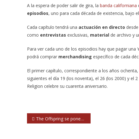
A la espera de poder salir de gira, la
banda californiana
episodios
, uno para cada década de existencia, bajo el 
Cada capítulo tendrá una
actuación en directo
desde 
como
entrevistas
exclusivas,
material
de archivo y 
Para ver cada uno de los episodios hay que pagar una
podrá comprar
merchandising
específico de cada déc
El primer capítulo, correspondiente a los años ochenta,
siguientes el día 19 (los noventa), el 26 (los 2000) y e
Religion celebre su cuarenta aniversario.
Navegación
The Offspring se ponen navideños con ‘Christmas (baby please come home)’
de
entradas