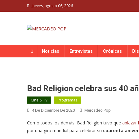
Skip
jueves, agosto 06, 2026
to
content
MERCADEO POP
Mercadeo Pop es todo información musical
Noticias
Entrevistas
Crónicas
Di
Bad Religion celebra sus 40 añ
Cine & TV
Programas
4 De Diciembre De 2020
Mercadeo Pop
Como todos los demás, Bad Religion tuvo que
aplazar 
por una gira mundial para celebrar su
cuarenta aniver