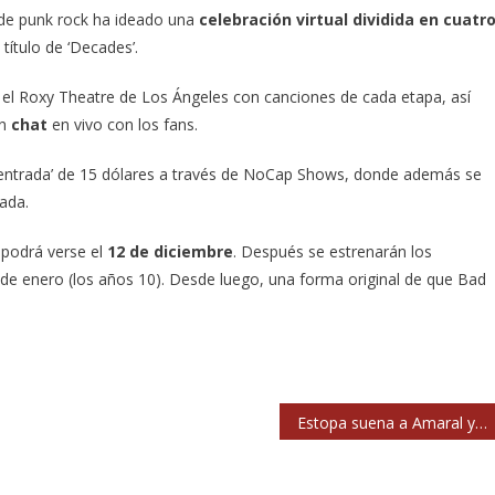
de punk rock ha ideado una
celebración virtual dividida en cuatr
título de ‘Decades’.
el Roxy Theatre de Los Ángeles con canciones de cada etapa, así
un
chat
en vivo con los fans.
 ‘entrada’ de 15 dólares a través de NoCap Shows, donde además se
ada.
 podrá verse el
12 de diciembre
. Después se estrenarán los
l 2 de enero (los años 10). Desde luego, una forma original de que Bad
Estopa suena a Amaral y Amaral suena a Estopa