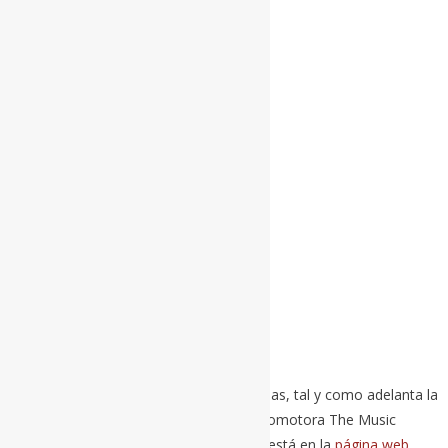
Second
The Reytons
Nova Twins
Depedro
Sports Team
The Sherlocks
Only the poets
La La Love You
Belako
Elyella
Rufus T. Firefly
Ciudad Jara
Ladilla rusa
Amatria
Pronto se anunciarán muchas más bandas, tal y como adelanta la
organización, que corre a cargo de la promotora The Music
Republic. Toda la información detallada está en la
página web