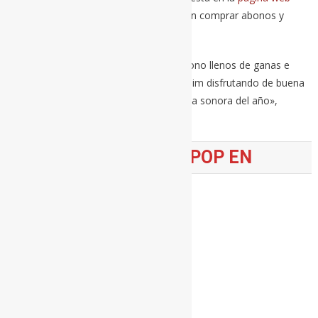
oficial
del festival, donde puedes también comprar abonos y
demás.
«Cada vez son más los fibers con su abono llenos de ganas e
ilusión por vivir una semana en Benicàssim disfrutando de buena
música y conociendo a su próxima banda sonora del año»,
remarca la organización.
SIGUE A MERCADEO POP EN
Telegram
Twitter
Facebook
Instagram
LinkedIn
Tagged
fib