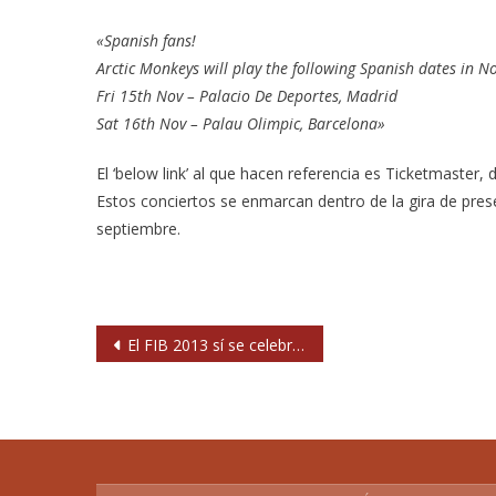
«Spanish fans!
Arctic Monkeys will play the following Spanish dates in N
Fri 15th Nov – Palacio De Deportes, Madrid
Sat 16th Nov – Palau Olimpic, Barcelona»
El ‘below link’ al que hacen referencia es Ticketmaste
Estos conciertos se enmarcan dentro de la gira de prese
septiembre.
Navegación
El FIB 2013 sí se celebrará
de
entradas