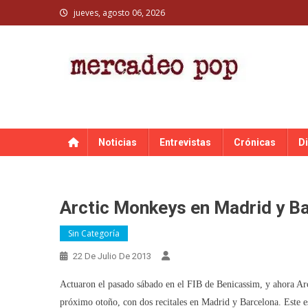
Skip
jueves, agosto 06, 2026
to
content
MERCADEO POP
Mercadeo Pop es todo información musical
Noticias
Entrevistas
Crónicas
D
Arctic Monkeys en Madrid y B
Sin Categoría
22 De Julio De 2013
Actuaron el pasado sábado en el FIB de Benicassim, y ahora Arc
próximo otoño, con dos recitales en Madrid y Barcelona. Este e