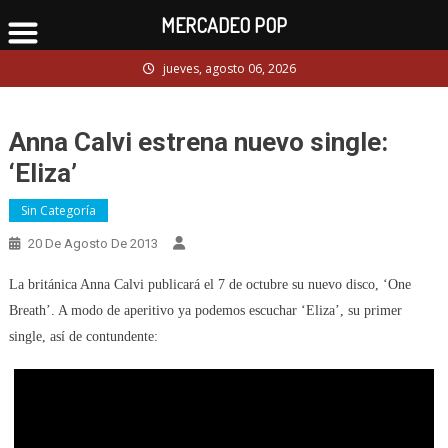
MERCADEO POP
Skip
jueves, agosto 06, 2026
to
content
Anna Calvi estrena nuevo single:
‘Eliza’
Sin Categoría
20 De Agosto De 2013
La británica Anna Calvi publicará el 7 de octubre su nuevo disco, ‘One
Breath’. A modo de aperitivo ya podemos escuchar ‘Eliza’, su primer
single, así de contundente: