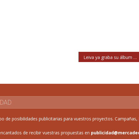
Leiva ya graba su álbum en solitario al margen de Pereza
IDAD
de posibilidades publicitarias para vuestros proyectos. Campañas, b
ncantados de recibir vuestras propuestas en
publicidad@mercade