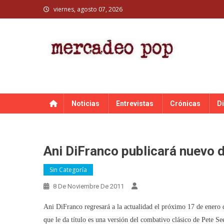
Skip
viernes, agosto 07, 2026
to
content
MERCADEO POP
Mercadeo Pop es todo información musical
Noticias
Entrevistas
Crónicas
D
Ani DiFranco publicará nuevo 
Sin Categoría
8 De Noviembre De 2011
Ani DiFranco regresará a la actualidad el próximo 17 de enero
que le da título es una versión del combativo clásico de Pete S