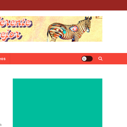
eos
n