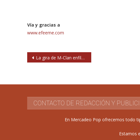
Vía y gracias a
www.efeeme.com
Navegación
La gira de M-Clan enfila su recta final
de
entradas
CONTACTO DE REDACCIÓN Y PUBLIC
En Mercadeo Pop ofrecemos todo tipo 
Estamos e