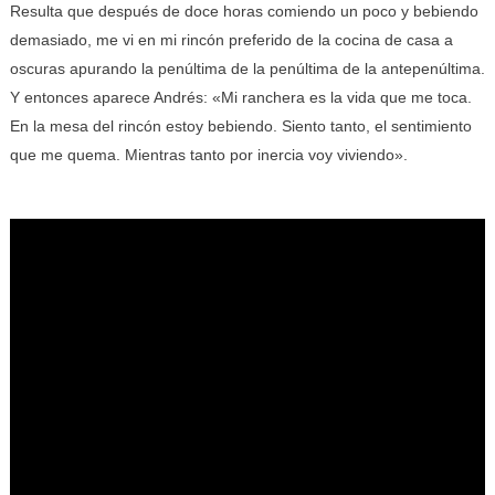
Resulta que después de doce horas comiendo un poco y bebiendo
demasiado, me vi en mi rincón preferido de la cocina de casa a
oscuras apurando la penúltima de la penúltima de la antepenúltima.
Y entonces aparece Andrés: «Mi ranchera es la vida que me toca.
En la mesa del rincón estoy bebiendo. Siento tanto, el sentimiento
que me quema. Mientras tanto por inercia voy viviendo».