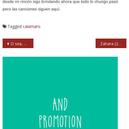
desde mi rincón sigo brindando ahora que todo lo chungo pasó
pero las canciones siguen aquí.
Tagged
calamaro
Navegación
O sea, ¿que Queen son los nuevos Doors?
Zahara (2019) La Riviera. Madrid
de
entradas