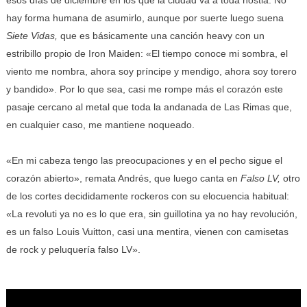
esos días de diciembre en los que la ciudad va a toda hostia. No
hay forma humana de asumirlo, aunque por suerte luego suena
Siete Vidas,
que es básicamente una canción heavy con un
estribillo propio de Iron Maiden: «El tiempo conoce mi sombra, el
viento me nombra, ahora soy príncipe y mendigo, ahora soy torero
y bandido». Por lo que sea, casi me rompe más el corazón este
pasaje cercano al metal que toda la andanada de Las Rimas que,
en cualquier caso, me mantiene noqueado.
«En mi cabeza tengo las preocupaciones y en el pecho sigue el
corazón abierto», remata Andrés, que luego canta en
Falso LV,
otro
de los cortes decididamente rockeros con su elocuencia habitual:
«La revoluti ya no es lo que era, sin guillotina ya no hay revolución,
es un falso Louis Vuitton, casi una mentira, vienen con camisetas
de rock y peluquería falso LV».