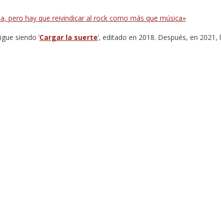
a, pero hay que reivindicar al rock como más que música»
gue siendo ‘
Cargar la suerte
‘, editado en 2018. Después, en 2021, l