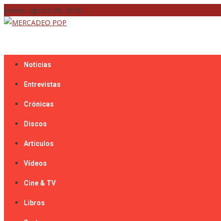
Skip
jueves, agosto 06, 2026
to
content
Mercadeo Pop es todo información musical
MERCADEO POP
Noticias
Entrevistas
Crónicas
Discos
Artículos
Vídeos
Cine & TV
Libros