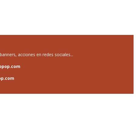
anners, acciones en redes sociales...
opop.com
op.com