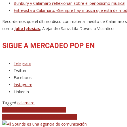
Bunbury y Calamaro reflexionan sobre el periodismo musical
Entrevista a Calamaro: «Siempre hay música que está de mod
Recordemos que el último disco con material inédito de Calamaro si
como
Julio Iglesias
, Alejandro Sanz, Lila Downs o Vicentico.
SIGUE A MERCADEO POP EN
Telegram
Twitter
Facebook
Instagram
LinkedIn
Tagged
calamaro
Navegación
Zahara triunfa en los Premios MIN
Grítame AC/DC en la puta cara, Axl Rose
de