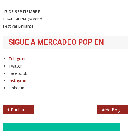
17 DE SEPTIEMBRE
CHAPINERIA (Madrid)
Festival Brillante
SIGUE A MERCADEO POP EN
Telegram
Twitter
Facebook
Instagram
LinkedIn
Navegación
Bunbury anuncia su retirada de los escenarios
Arde Bogotá anuncia gira de conciertos con Vibra Mahou
de
entradas