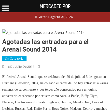
MERCADEO POP
Skip
viernes, agosto 07, 2026
to
content
Agotadas las entradas para el
Arenal Sound 2014
Sin Categoría
16 De Julio De 2014
El festival Arenal Sound, que se celebrará del 29 de julio al 3 de agosto en
Burriana (Castellón) 2014, ha colgado el cartel de ‘no hay entradas’ a varias
semanas de su comienzo y por tercer año consecutivo para un quinto
aniversario encabezado por artistas como Azealia Banks, Biffy Clyro,
Placebo, Die Antwoord, Crystal Fighters, Bastille, Mando Diao, Love of
Lesbian, Russian Red, Knife Party, Boys Noize, Madeon, Deorro y muchos