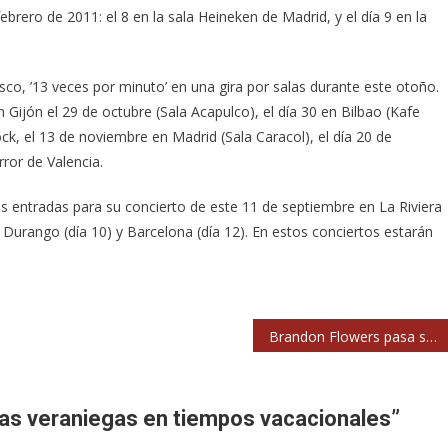
rero de 2011: el 8 en la sala Heineken de Madrid, y el día 9 en la
sco, ’13 veces por minuto’ en una gira por salas durante este otoño.
 Gijón el 29 de octubre (Sala Acapulco), el día 30 en Bilbao (Kafe
ock, el 13 de noviembre en Madrid (Sala Caracol), el día 20 de
rror de Valencia.
s entradas para su concierto de este 11 de septiembre en La Riviera
Durango (día 10) y Barcelona (día 12). En estos conciertos estarán
Brandon Flowers pasa su concierto de Barcelona de la Apolo a Razzmatazz
ias veraniegas en tiempos vacacionales
”