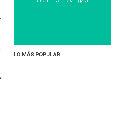
r
la
LO MÁS POPULAR
te
e