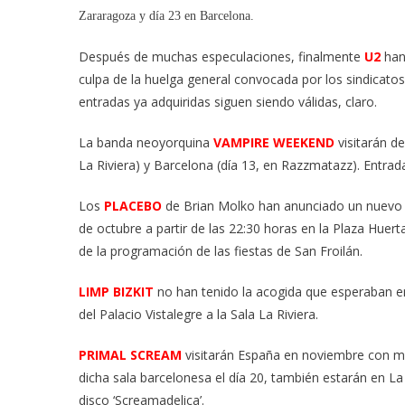
Verani
Zararagoza y día 23 en Barcelona.
En
Tiempo
Después de muchas especulaciones, finalmente
U2
han 
Vacacio
culpa de la huelga general convocada por los sindicatos.
entradas ya adquiridas siguen siendo válidas, claro.
La banda neoyorquina
VAMPIRE WEEKEND
visitarán d
La Riviera) y Barcelona (día 13, en Razzmatazz). Entrad
Los
PLACEBO
de Brian Molko han anunciado un nuevo c
de octubre a partir de las 22:30 horas en la Plaza Hue
de la programación de las fiestas de San Froilán.
LIMP BIZKIT
no han tenido la acogida que esperaban e
del Palacio Vistalegre a la Sala La Riviera.
PRIMAL SCREAM
visitarán España en noviembre con mo
dicha sala barcelonesa el día 20, también estarán en L
disco ‘Screamadelica’.