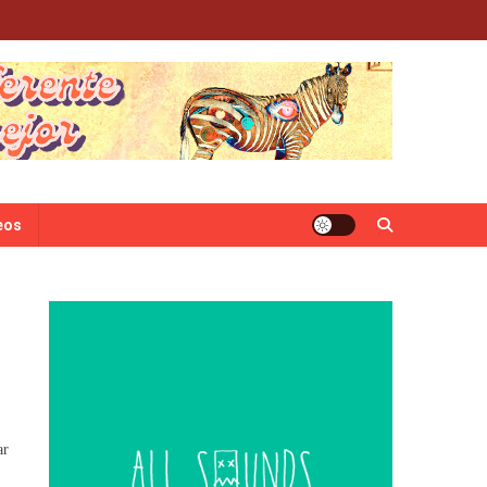
eos
ar