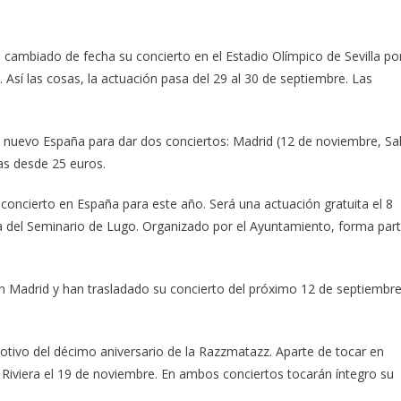
egas
s
cambiado de fecha su concierto en el Estadio Olímpico de Sevilla po
nales
 Así las cosas, la actuación pasa del 29 al 30 de septiembre. Las
e nuevo España para dar dos conciertos: Madrid (12 de noviembre, Sa
as desde 25 euros.
oncierto en España para este año. Será una actuación gratuita el 8
rta del Seminario de Lugo. Organizado por el Ayuntamiento, forma par
n Madrid y han trasladado su concierto del próximo 12 de septiembr
tivo del décimo aniversario de la Razzmatazz. Aparte de tocar en
a Riviera el 19 de noviembre. En ambos conciertos tocarán íntegro su