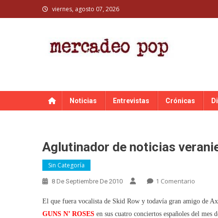
Skip
viernes, agosto 07, 2026
to
content
MERCADEO POP
Mercadeo Pop es todo información musical
Noticias
Entrevistas
Crónicas
D
Aglutinador de noticias veran
Sin Categoría
En
1 Comentario
8 De Septiembre De 2010
Aglutin
El que fuera vocalista de Skid Row y todavía gran amigo de Ax
De
Noticias
GUNS N’ ROSES
en sus cuatro conciertos españoles del mes 