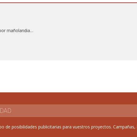
 por mañolandia…
IDAD
de posibilidades publicitarias para vuestros proyectos. Campañas, b