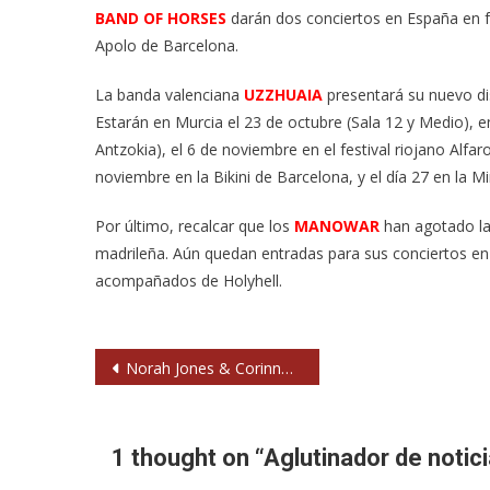
BAND OF HORSES
darán dos conciertos en España en feb
Apolo de Barcelona.
La banda valenciana
UZZHUAIA
presentará su nuevo di
Estarán en Murcia el 23 de octubre (Sala 12 y Medio), en
Antzokia), el 6 de noviembre en el festival riojano Alfar
noviembre en la Bikini de Barcelona, y el día 27 en la Mi
Por último, recalcar que los
MANOWAR
han agotado la
madrileña. Aún quedan entradas para sus conciertos en 
acompañados de Holyhell.
Navegación
Norah Jones & Corinne Bailey Rae (2010) Hotel Palms. Las Vegas
de
entradas
1 thought on “
Aglutinador de notic