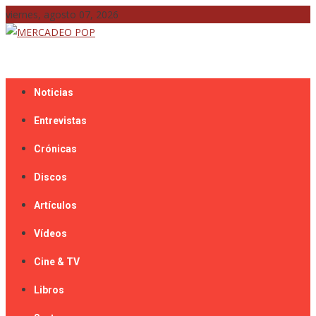
Skip
viernes, agosto 07, 2026
to
content
Mercadeo Pop es todo información musical
MERCADEO POP
Noticias
Entrevistas
Crónicas
Discos
Artículos
Vídeos
Cine & TV
Libros